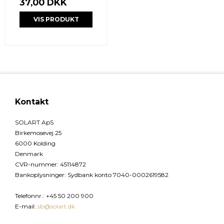
37,00 DKK
VIS PRODUKT
Kontakt
SOLART ApS
Birkemosevej 25
6000 Kolding
Denmark
CVR-nummer
:
45114872
Bankoplysninger
:
Sydbank konto 7040-0002619582
Telefonnr.
:
+45 50 200 900
E-mail
:
sb@solart.dk