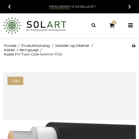
PRISGARANTI
VI ER BILLIGST !
0
Forside
/
Produktkatalog
/
Solceller og tilbehør
/
Kabler + føringsveje
/
Kabel PV Twin Core 1x4mm TÜV
-25%