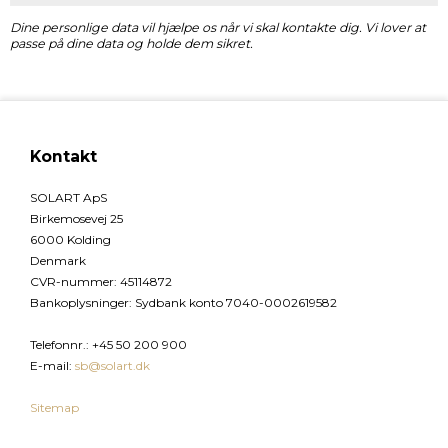
Dine personlige data vil hjælpe os når vi skal kontakte dig. Vi lover at
passe på dine data og holde dem sikret.
Kontakt
SOLART ApS
Birkemosevej 25
6000 Kolding
Denmark
CVR-nummer
:
45114872
Bankoplysninger
:
Sydbank konto 7040-0002619582
Telefonnr.
:
+45 50 200 900
E-mail
:
sb@solart.dk
Sitemap