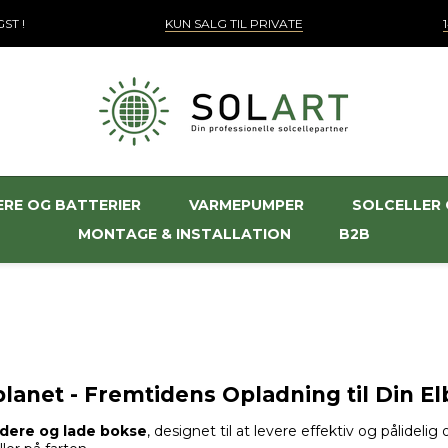
GST !
KUN SALG TIL PRIVATE
ERE OG BATTERIER
VARMEPUMPER
SOLCELLER 
MONTAGE & INSTALLATION
B2B
anet - Fremtidens Opladning til Din Elb
ndere og lade bokse
, designet til at levere effektiv og pålidelig