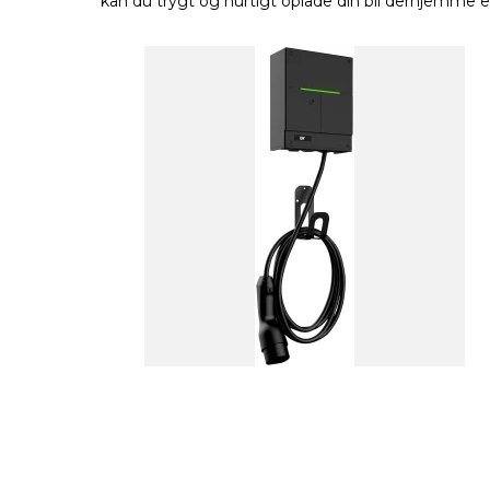
kan du trygt og hurtigt oplade din bil derhjemme el