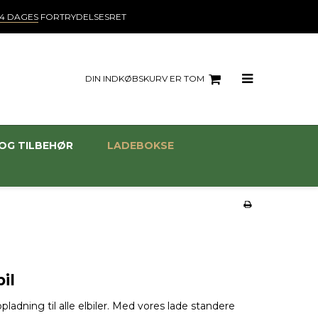
14 DAGES
FORTRYDELSESRET
DIN INDKØBSKURV ER TOM
OG TILBEHØR
LADEBOKSE
il
 opladning til alle elbiler. Med vores lade standere