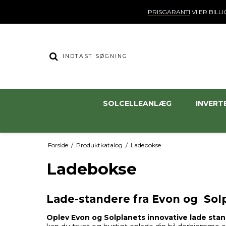
PRISGARANTI
VI ER BILLI
SOLCELLEANLÆG
INVERT
Forside
/
Produktkatalog
/
Ladebokse
Ladebokse
Lade-standere fra Evon og Solpl
Oplev Evon og Solplanets innovative lade sta